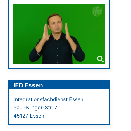
IFD Essen
Integrationsfachdienst Essen
Paul-Klinger-Str. 7
45127 Essen