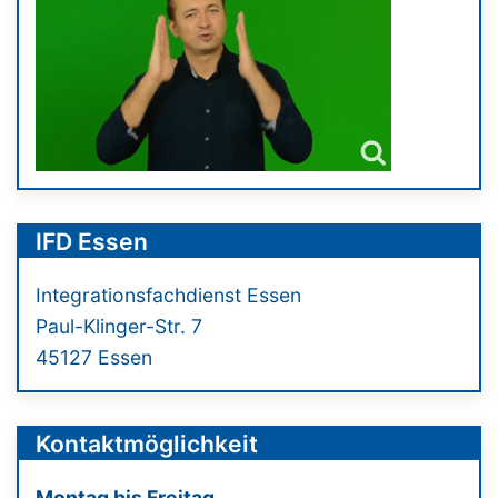
IFD Essen
Integrationsfachdienst Essen
Paul-Klinger-Str. 7
45127 Essen
Kontaktmöglichkeit
Montag bis Freitag