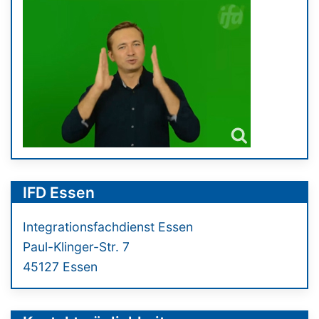
IFD Essen
Integrationsfachdienst Essen
Paul-Klinger-Str. 7
45127 Essen