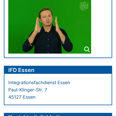
IFD Essen
Integrationsfachdienst Essen
Paul-Klinger-Str. 7
45127 Essen